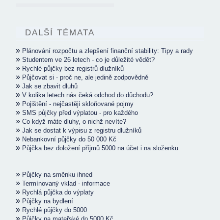
DALŠÍ TÉMATA
»
Plánování rozpočtu a zlepšení finanční stability: Tipy a rady
»
Studentem ve 26 letech - co je důležité vědět?
»
Rychlé půjčky bez registrů dlužníků
»
Půjčovat si - proč ne, ale jedině zodpovědně
»
Jak se zbavit dluhů
»
V kolika letech nás čeká odchod do důchodu?
»
Pojištění - nejčastěji skloňované pojmy
»
SMS půjčky před výplatou - pro každého
»
Co když máte dluhy, o nichž nevíte?
»
Jak se dostat k výpisu z registru dlužníků
»
Nebankovní půjčky do 50 000 Kč
»
Půjčka bez doložení příjmů 5000 na účet i na složenku
»
Půjčky na směnku ihned
»
Termínovaný vklad - informace
»
Rychlá půjčka do výplaty
»
Půjčky na bydlení
»
Rychlé půjčky do 5000
»
Půjčky na mateřské do 5000 Kč