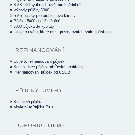
»
SMS půjčky ihned - úvěr pro každého?
»
Výhody půjčky 5000
»
SMS půjčky pro problémové klienty
»
Půjčka 5000 do 12 měsíců
»
5000 půjčka do výplaty
»
Údaje o úvěru, které musí poskytovatel trvale zpřístupnit
REFINANCOVÁNÍ
»
Co je to refinancování půjček
»
Konsolidace půjček od České spořitelny
»
Přefinancování půjček od ČSOB
PŮJČKY, ÚVĚRY
»
Kouzelná půjčka
»
Moderní mPůjčka Plus
DOPORUČUJEME: