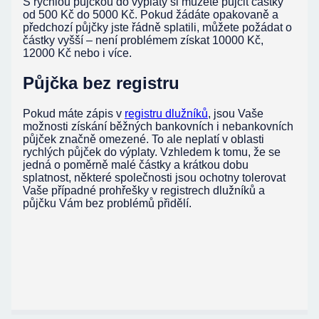
S rychlou půjčkou do výplaty si můžete půjčit částky
od 500 Kč do 5000 Kč. Pokud žádáte opakovaně a
předchozí půjčky jste řádně splatili, můžete požádat o
částky vyšší – není problémem získat 10000 Kč,
12000 Kč nebo i více.
Půjčka bez registru
Pokud máte zápis v
registru dlužníků
, jsou Vaše
možnosti získání běžných bankovních i nebankovních
půjček značně omezené. To ale neplatí v oblasti
rychlých půjček do výplaty. Vzhledem k tomu, že se
jedná o poměrně malé částky a krátkou dobu
splatnost, některé společnosti jsou ochotny tolerovat
Vaše případné prohřešky v registrech dlužníků a
půjčku Vám bez problémů přidělí.